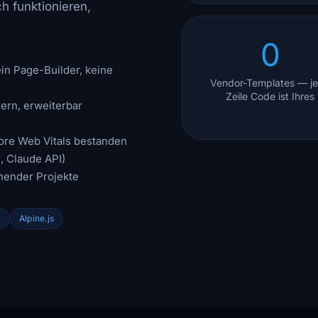
h funktionieren,
0
in Page-Builder, keine
Vendor-Templates — j
Zeile Code ist Ihres
ern, erweiterbar
r
ore Web Vitals bestanden
, Claude API)
ender Projekte
4
Alpine.js