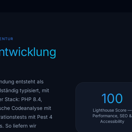
GENTUR
entwicklung
ndung entsteht als
tändig typisiert, mit
100
er Stack: PHP 8.4,
tische Codeanalyse mit
Lighthouse Score —
Performance, SEO &
ationstests mit Pest 4
Accessibility
. So liefern wir