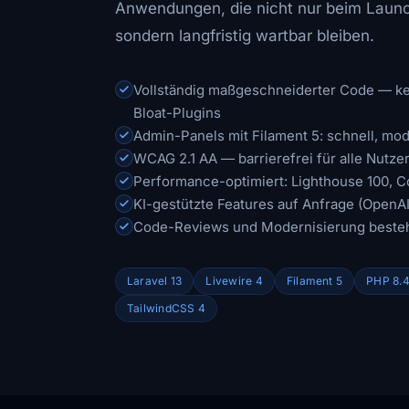
Anwendungen, die nicht nur beim Launc
sondern langfristig wartbar bleiben.
Vollständig maßgeschneiderter Code — ke
Bloat-Plugins
Admin-Panels mit Filament 5: schnell, mod
WCAG 2.1 AA — barrierefrei für alle Nutze
Performance-optimiert: Lighthouse 100, C
KI-gestützte Features auf Anfrage (OpenAI
Code-Reviews und Modernisierung besteh
Laravel 13
Livewire 4
Filament 5
PHP 8.
TailwindCSS 4