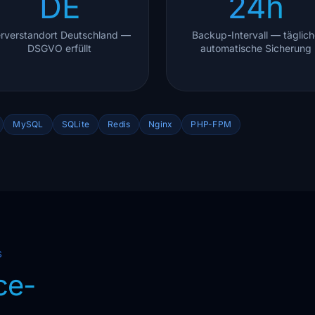
DE
24h
rverstandort Deutschland —
Backup-Intervall — täglich
DSGVO erfüllt
automatische Sicherung
MySQL
SQLite
Redis
Nginx
PHP-FPM
S
ce-