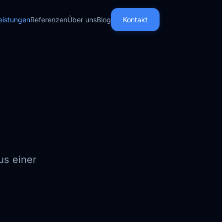
eistungen
Referenzen
Über uns
Blog
Kontakt
.
us einer